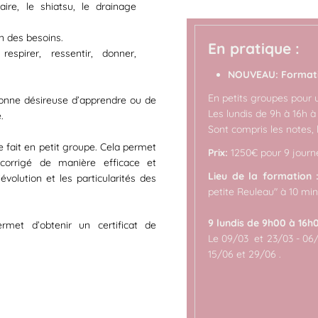
aire, le shiatsu, le drainage
n des besoins.
En pratique :
espirer, ressentir, donner,
NOUVEAU: Formati
En petits groupes pour 
sonne désireuse d’apprendre ou de
Les lundis de 9h à 16h à
.
Sont compris les notes, 
e fait en petit groupe. Cela permet
Prix:
1250€ pour 9 journ
 corrigé de manière efficace et
Lieu de la formation
l’évolution et les particularités des
petite Reuleau" à 10 min
9 lundis de 9h00 à 16h
met d’obtenir un certificat de
Le 09/03 et 23/03 - 06/
15/06 et 29/06 .